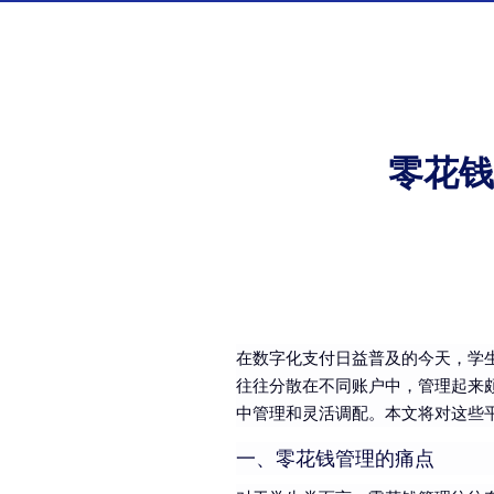
零花钱
在数字化支付日益普及的今天，学
往往分散在不同账户中，管理起来
中管理和灵活调配。本文将对这些
一、零花钱管理的痛点