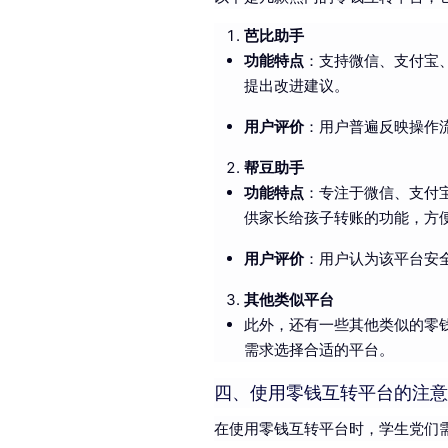
芭比助手
功能特点
：支持微信、支付宝
提出改进建议。
用户评价
：用户普遍反映操作
帮豆助手
功能特点
：专注于微信、支付
供家长给孩子转账的功能，方
用户评价
：用户认为该平台安
其他类似平台
此外，还有一些其他类似的零
需求选择合适的平台。
四、使用零钱互转平台的注意
在使用零钱互转平台时，学生党们