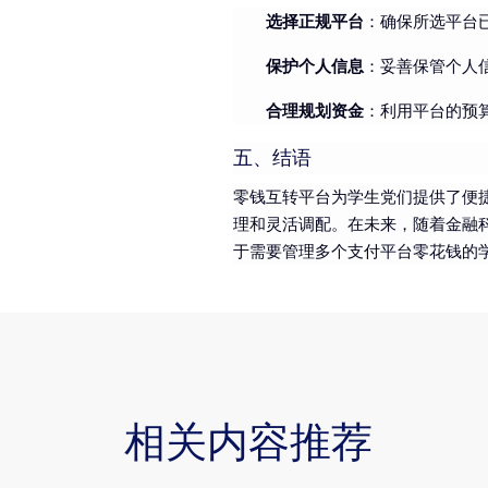
选择正规平台
：确保所选平台
保护个人信息
：妥善保管个人
合理规划资金
：利用平台的预
五、结语
零钱互转平台为学生党们提供了便
理和灵活调配。在未来，随着金融
于需要管理多个支付平台零花钱的
相关内容推荐