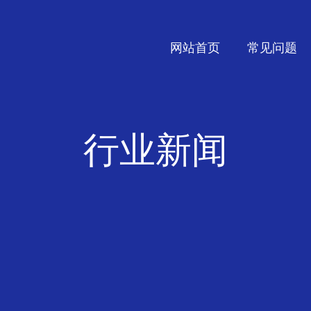
网站首页
常见问题
行业新闻