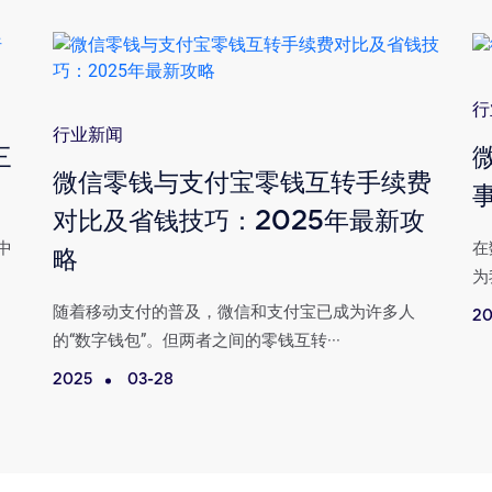
行
行业新闻
三
微信零钱与支付宝零钱互转手续费
对比及省钱技巧：2025年最新攻
中
在
略
为
随着移动支付的普及，微信和支付宝已成为许多人
20
的“数字钱包”。但两者之间的零钱互转···
2025
03-28