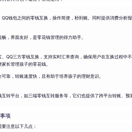
、QQ钱包之间的零钱互换，操作简便，秒到账。同时提供消费分析
流畅，界面友好，是零花钱管理的得力助手。
宝、QQ三方零钱互换，支持实时汇率查询，确保用户在互换过程中
便家长管理孩子的零花钱。
全可靠，转账速度快，且有助于培养孩子的理财意识。
钱互转平台，如三端零钱互转服务等，它们也提供了跨平台转账、预
事项
需要注意以下几点：