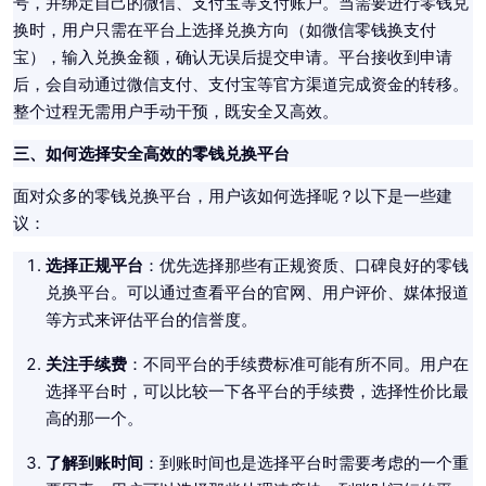
号，并绑定自己的微信、支付宝等支付账户。当需要进行零钱兑
换时，用户只需在平台上选择兑换方向（如微信零钱换支付
宝），输入兑换金额，确认无误后提交申请。平台接收到申请
后，会自动通过微信支付、支付宝等官方渠道完成资金的转移。
整个过程无需用户手动干预，既安全又高效。
三、如何选择安全高效的零钱兑换平台
面对众多的零钱兑换平台，用户该如何选择呢？以下是一些建
议：
选择正规平台
：优先选择那些有正规资质、口碑良好的零钱
兑换平台。可以通过查看平台的官网、用户评价、媒体报道
等方式来评估平台的信誉度。
关注手续费
：不同平台的手续费标准可能有所不同。用户在
选择平台时，可以比较一下各平台的手续费，选择性价比最
高的那一个。
了解到账时间
：到账时间也是选择平台时需要考虑的一个重