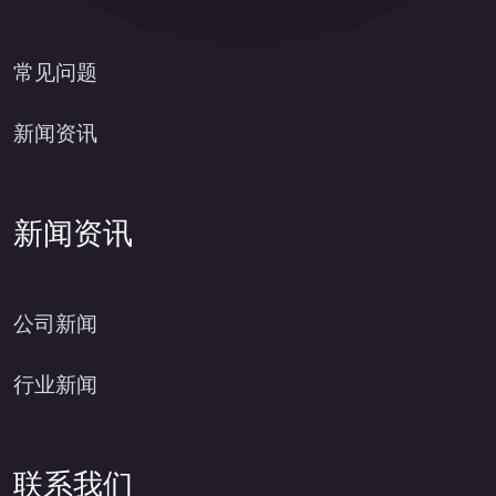
常见问题
新闻资讯
新闻资讯
公司新闻
行业新闻
联系我们