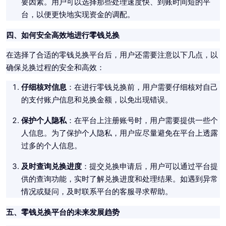
要因素。用户可以选择那些处理速度快、到账时间短的平
台，以便更快地实现资金的调配。
四、如何安全高效地进行零钱兑换
在选择了合适的零钱兑换平台后，用户还需要注意以下几点，以
确保兑换过程的安全和高效：
仔细核对信息
：在进行零钱兑换前，用户需要仔细核对自己
的支付账户信息和兑换金额，以免出现错误。
保护个人隐私
：在平台上注册账号时，用户需要提供一些个
人信息。为了保护个人隐私，用户应尽量避免在平台上透露
过多的个人信息。
及时查询兑换进度
：提交兑换申请后，用户可以通过平台提
供的查询功能，实时了解兑换进度和处理结果。如遇到异常
情况或疑问，及时联系平台的客服寻求帮助。
五、零钱兑换平台的未来发展趋势