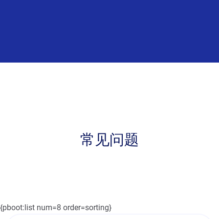
常见问题
{pboot:list num=8 order=sorting}